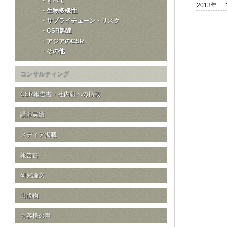
・すべて
2013年
・生物多様性
・サプライチェーン・リスク
・CSR調達
・アジアのCSR
・その他
コンサルティング
CSR報告書・社内報への掲載
講演実績
メディア掲載
報告書
研究論文
出版物
お客様の声