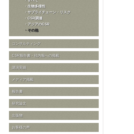
・すべて
・生物多様性
・サプライチェーン・リスク
・CSR調達
・アジアのCSR
・その他
コンサルティング
CSR報告書・社内報への掲載
講演実績
メディア掲載
報告書
研究論文
出版物
お客様の声