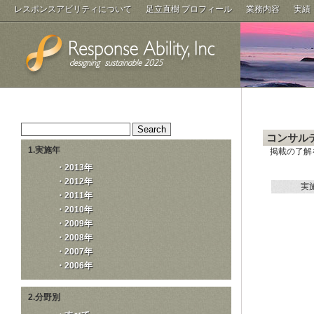
レスポンスアビリティについて
足立直樹 プロフィール
業務内容
実績
コンサル
1.実施年
掲載の了解
・2013年
・2012年
実
・2011年
・2010年
・2009年
・2008年
・2007年
・2006年
2.分野別