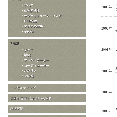
・すべて
2008年
・生物多様性
・サプライチェーン・リスク
・CSR調達
・アジアのCSR
2008年
・その他
3.種別
2008年
・すべて
・講演
・ファシリテーター
・コーディネーター
・パネリスト
2008年
・その他
コンサルティング
2008年
CSR報告書・社内報への掲載
講演実績
2008年