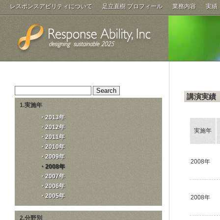
レスポンスアビリティについて
足立直樹 プロフィール
業務内容
実績
講演実績
1.実施年
・2013年
・2012年
実施年
・2011年
・2010年
・2009年
2008年
・2008年
・2007年
・2006年
・2005年
2008年
2.分野別