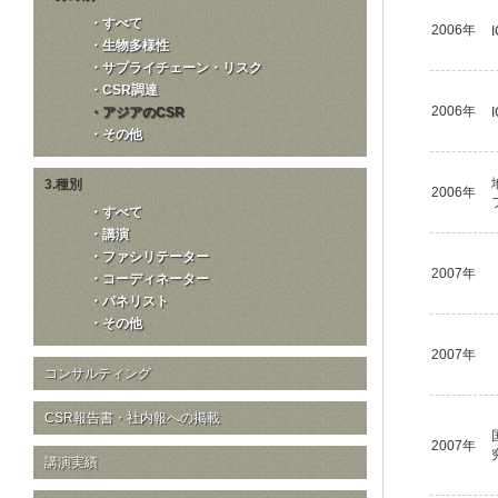
・すべて
2006年
・生物多様性
・サプライチェーン・リスク
・CSR調達
2006年
・アジアのCSR
・その他
3.種別
2006年
・すべて
・講演
・ファシリテーター
2007年
・コーディネーター
・パネリスト
・その他
2007年
コンサルティング
CSR報告書・社内報への掲載
2007年
講演実績