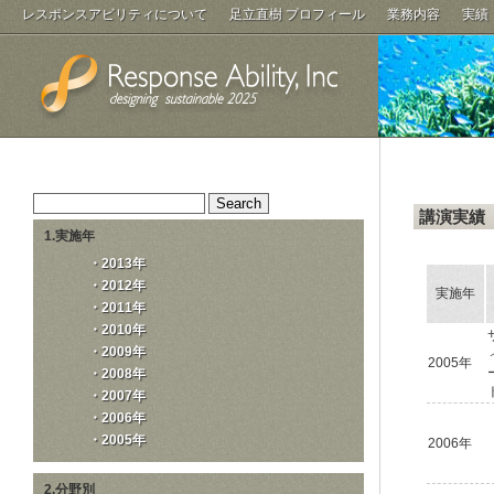
レスポンスアビリティについて
足立直樹 プロフィール
業務内容
実績
講演実績
1.実施年
・2013年
・2012年
実施年
・2011年
・2010年
・2009年
2005年
・2008年
・2007年
・2006年
・2005年
2006年
2.分野別