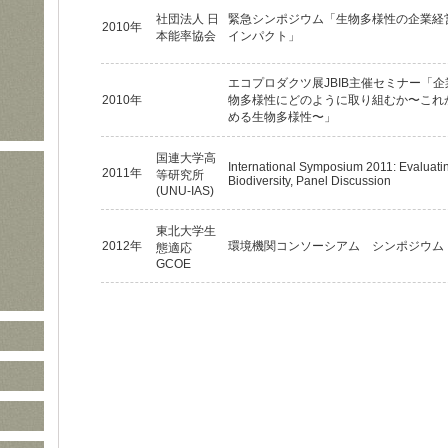
社団法人 日
緊急シンポジウム「生物多様性の企業経
2010年
本能率協会
インパクト」
エコプロダクツ展JBIB主催セミナー「企
2010年
物多様性にどのように取り組むか〜これ
める生物多様性〜」
国連大学高
International Symposium 2011: Evaluati
2011年
等研究所
Biodiversity, Panel Discussion
(UNU-IAS)
東北大学生
2012年
環境機関コンソーシアム シンポジウム
態適応
GCOE