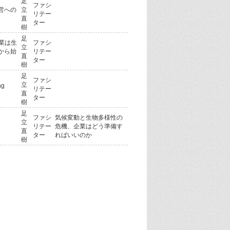
足
ファシ
営への
立
リテー
直
ター
樹
足
業は生
ファシ
立
から始
リテー
直
ター
樹
足
ファシ
立
ng
リテー
直
ター
樹
足
ファシ
気候変動と生物多様性の
立
リテー
危機、企業はどう準備す
直
ター
ればいいのか
樹