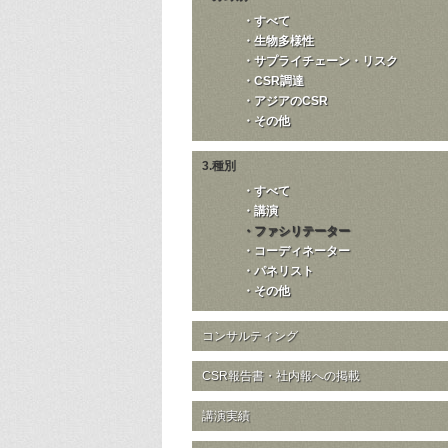
・すべて
・生物多様性
・サプライチェーン・リスク
・CSR調達
・アジアのCSR
・その他
3.種別
・すべて
・講演
・ファシリテーター
・コーディネーター
・パネリスト
・その他
コンサルティング
CSR報告書・社内報への掲載
講演実績