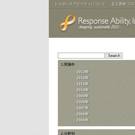
レスポンスアビリティについて
足立直樹 プ
1.実施年
・2013年
・2012年
・2011年
・2010年
・2009年
・2008年
・2007年
・2006年
・2005年
2.分野別