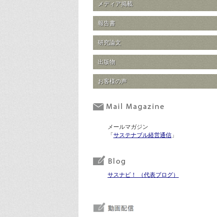
メディア掲載
報告書
研究論文
出版物
お客様の声
メールマガジン
「
サステナブル経営通信
」
サスナビ！ （代表ブログ）