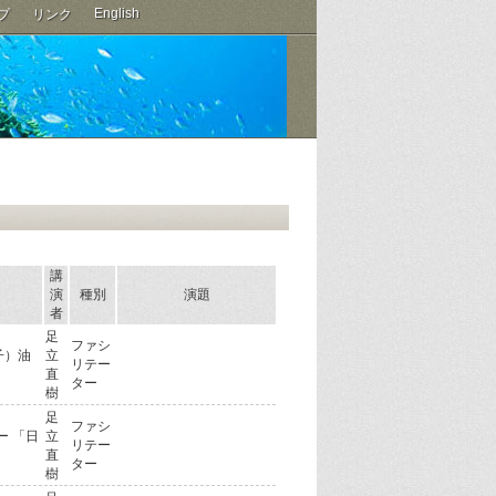
English
プ
リンク
講
演
種別
演題
者
足
ファシ
子）油
立
リテー
直
ター
樹
足
ファシ
ー 「日
立
リテー
直
ター
樹