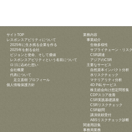
サイトTOP
業務内容
レスポンスアビリティについて
事業紹介
2025年に生き残る企業を作る
生物多様性
2025年を創る会社
サプライチェーン・リス
ビジョンと使命、そして価値
CSR調達
レスポンスアビリティという名前について
アジアのCSR
ロゴに込めた想い
主要なサービス
会社概要
自然資本インパクト分析
代表について
水リスクチェック
足立直樹 プロフィール
マテリアリティ分析
個人情報保護方針
4D P&Lサービス
株主総会向け想定問答集
CDPスコア改善
CSR実践基礎講座
CSRリスクチェック
CSR顧問
講演依頼受付
ABSリスクチェック診断
関連用語集
事務局業務