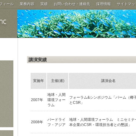
ロフィール
業務内容
実績
お問い合わせ・連絡先
採用情報
サイトマッ
講演実績
実施年
主催(者)
講演会名
地球・人間
フォーラム&シンポジウム「パーム（椰
2007年
環境フォー
とCSR」
ラム
バードライ
地球・人間環境フォーラム ミニセミナ
2008年
フ・アジア
本企業のCSR・環境担当者との懇談」