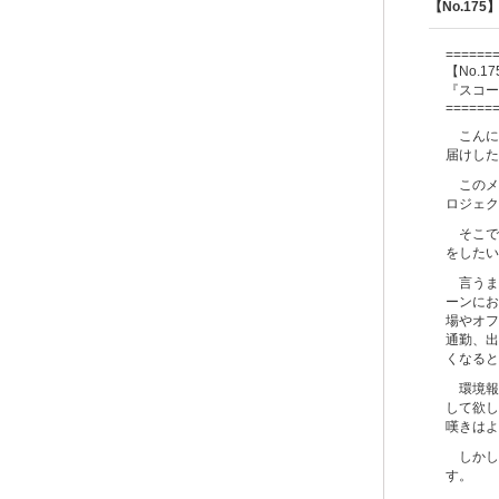
【No.1
======
【No.17
『スコー
======
こんに
届けした
このメ
ロジェク
そこで
をしたい
言うま
ーンにお
場やオフ
通勤、出
くなると
環境報
して欲し
嘆きはよ
しかし、
す。