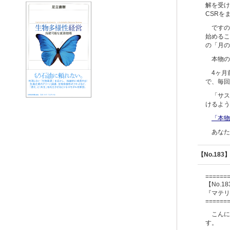
解を受け
CSRを
ですの
始めるこ
の「月の
本物の
4ヶ月
で、毎回
「サス
けるよう
「本物
あなた
【No.1
======
【No.18
『マテリ
======
こんに
す。