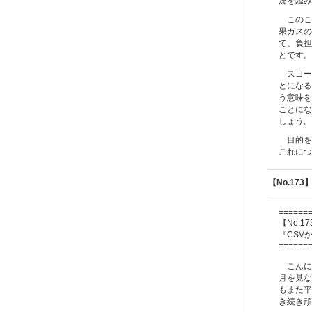
況を鑑み
このこ
果ガスの
て、負担
とです。
スコー
とになる
う意味を
ことにな
しょう。
目的を
これにつ
【No.17
======
【No
.
17
『CSV
======
こんに
月を見な
もまた平
き続き頑