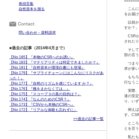
======
巻頭言集
こんに
自然資本を測る
をお届け
以前か
すか？」
問い合わせ・資料請求
CSRが
されたり
■過去の記事（2014年4月まで）
そして一
部の言う
【No.185】『本物のCSRへのお誘い』
【No.183】『マテリアリティは特定できましたか？』
つまり、
【No.181】『自然資本が環境白書にも登場』
求が多い
【No.179】『サプライチェーンにはこんなにリスクがあ
もちろん
った！』
行なうこ
【No.177】『自然のリズムを感じています か？』
【No.176】『種をまかなくては…』
実際、
【No.175】『スコープ３の真の目的は？』
達の安定
【No.174】『なんのためのCSR？』
り、いず
【No.173】『CSVから本物のCSRへ』
例えば
【No.172】『リアルな体験も忘れずに』
す。CS
>>過去の記事一覧
ところが
とを言う
私たち