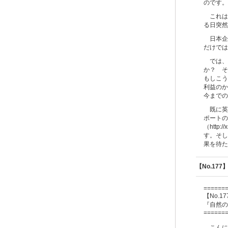
のです。
これは
る日突然
日本企
だけでは
では、
か？ そ
もしこう
利益のか
今までの
既に英
ポートの
（http
す。そし
果を待た
【No.17
======
【No.17
『自然の
======
こんに