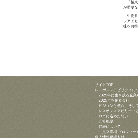
「極東
が重要な
生物多様
ジアでも
味をお持
サイトTOP
レスポンスアビリティに
2025年に生き残る企業
2025年を創る会社
ビジョンと使命、そし
レスポンスアビリティ
ロゴに込めた想い
会社概要
代表について
足立直樹 プロフィー
個人情報保護方針