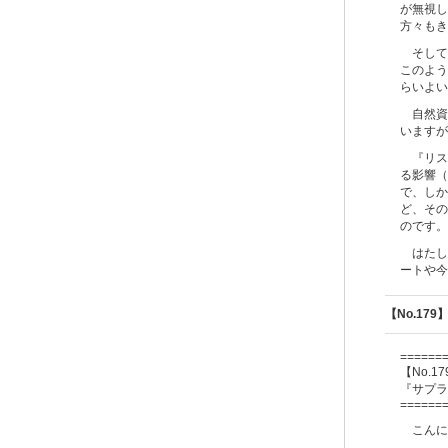
が無視し
方々もき
そして
このよう
らいよい
自然資
いますが
『リス
る影響（
で、しか
ど、その
のです。
はたし
ートや今
【No.1
======
【No.17
『サプラ
======
こんに