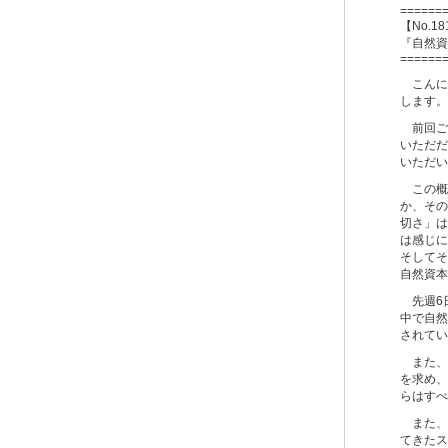
======
【No.18
『自然資
======
こんに
します。
前回ご
いただだ
いただい
この概
か、その
切さ」は
は感じに
そしてそ
自然資本
先週6日
中で自然
されてい
また、企
を求め、
らはすべ
また、
てきたス