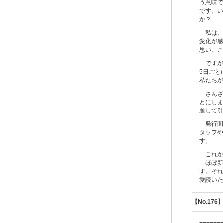
う意味で
です。い
か？
私は、
変化が感
思い、こ
ですが
5日ごと
私たちが
さんざ
とにしま
題して引
発行間
タッフや
す。
これか
「ほぼ新
す。それ
愛読いた
【No.17
======