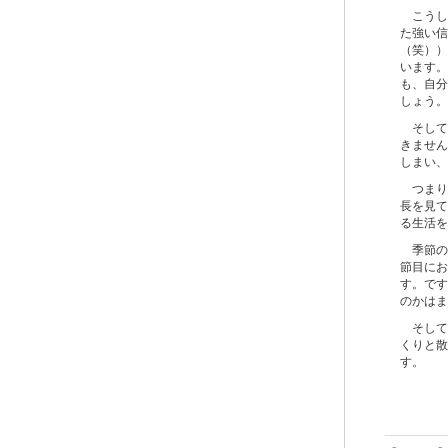
こうし
た強い信
（笑））
います。
も、自分
しょう。
そして
きません
しまい、
つまり
長を見て
る生活を
季節の
節目にお
す。です
のかはま
そして
くりと散
す。