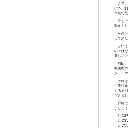
さて、今
CSVは
本気で取
今まで
動きとし
その一方
って来た
というの
のではな
発してい
前回、現
欧州型の
が…）の
それは
労働課題
する原則
だきまし
詳細に
ましょう
1. C
2. C
3. C