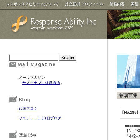
レスポンスアビリティについて
足立直樹 プロフィール
業務内容
実績
メールマガジン
「
サステナブル経営通信
」
巻頭言集
代表ブログ
【No.18
サステナ・ラボ(旧ブログ)
======
【No.18
『本物の