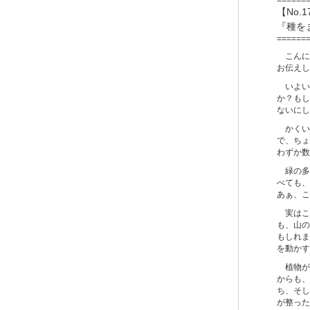
【No.1
『種を
======
こんに
お伝えし
いよい
か？もし
ないにし
かくい
で、ちょ
わずか数
緑の多
べても、
あぁ、こ
実はこ
も、山の
もしれま
を動かす
植物が
からも、
ち、そし
が整った