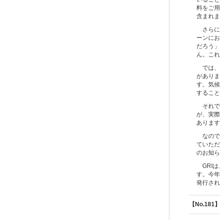
料をご用
含まれま
さらに
ーンにお
だろう」
ん。これ
では、
がありま
す。気候
すること
それで
が、実際
あります
なので
ていただ
のお知ら
GRIは
す。今年
発行され
【No.1