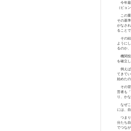
今年最初
（ピョン
この重
その基準
がなされ
ることで
その結
ようにし
るのか、
機関投
を確立し
例えば
てきてい
始めたの
その背
営者も「
り、かな
なぜこ
には、自
つまり
分たち自
でつなが