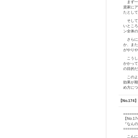
まず一
資家にア
たとして
そして
いところ
ン全体の
さらに
か、また
がやりや
こうし
かかって
の目的だ
このよ
効果が期
め方につ
【No.17
======
【No
.
17
『なんの
======
こんに