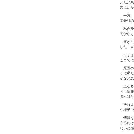
とんどあ
営にいか
一方、
本会計の
私自身
間からも
何が彼
した「自
ますま
こまでに
原因の
うに私た
かなと思
単なる
同じ情報
張ればな
それよ
や様子で
情報を
くるだけ
ないと感