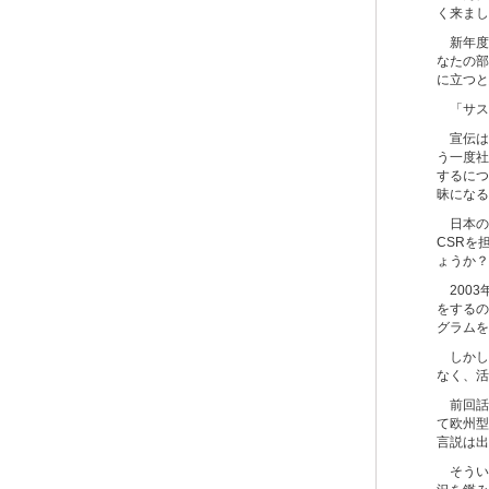
く来まし
新年度
なたの部
に立つと
「サス
宣伝は
う一度社
するにつ
昧になる
日本のC
CSRを
ょうか？
2003
をするの
グラムを
しかし
なく、活
前回話題
て欧州型
言説は出
そうい