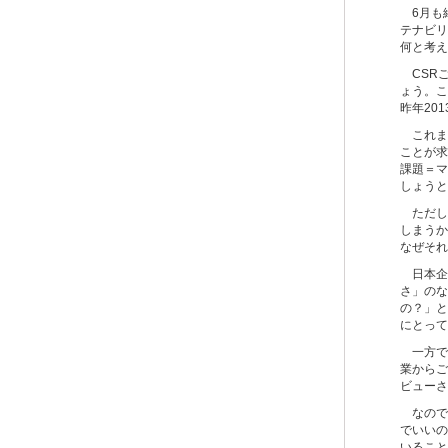
6月も
テナビリ
何と考え
CSR
ょう。こ
昨年20
これまで
ことが求
課題＝マ
しょうと
ただし
しまうか
なぜそれ
日本企
さ」のな
の？」と
にとって
一方で
業からご
ビューさ
なので
でいいの
いること