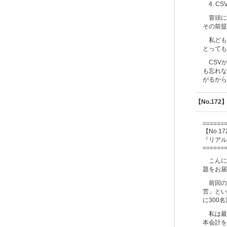
4. C
冒頭に
その前提
私ども
とっても
CSVが
も忘れな
がるから
【No.17
======
【No
.
17
『リアル
======
こんに
題をお届
前回のメ
営」とい
に300
私は最
本会計を