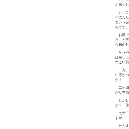
お伝えし
と、ここ
年にわた
という自
のです。
お蔭で
た」と言
今日の月
そうや
は毎日5
すごい勢
一方、
い浮かべ
か？
二十四
かな季節
しかし
か？ 俳
七十二
すが、こ
たとえ