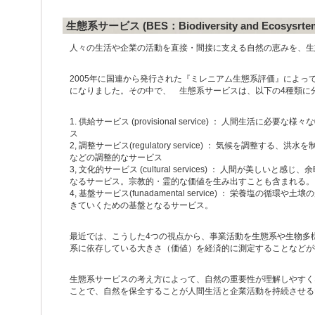
生態系サービス (BES：Biodiversity and Ecosysrtem 
人々の生活や企業の活動を直接・間接に支える自然の恵みを、生
2005年に国連から発行された『ミレニアム生態系評価』によっ
になりました。その中で、 生態系サービスは、以下の4種類に
1. 供給サービス (provisional service) ： 人間生活
ス
2, 調整サービス(regulatory service) ： 気候を調整
などの調整的なサービス
3, 文化的サービス (cultural services) ： 人間が美
なるサービス。宗教的・霊的な価値を生み出すことも含まれる。
4, 基盤サービス(funadamental service) ： 栄養塩
きていくための基盤となるサービス。
最近では、こうした4つの視点から、事業活動を生態系や生物多
系に依存している大きさ（価値）を経済的に測定することなどが行
生態系サービスの考え方によって、自然の重要性が理解しやすく
ことで、自然を保全することが人間生活と企業活動を持続させる