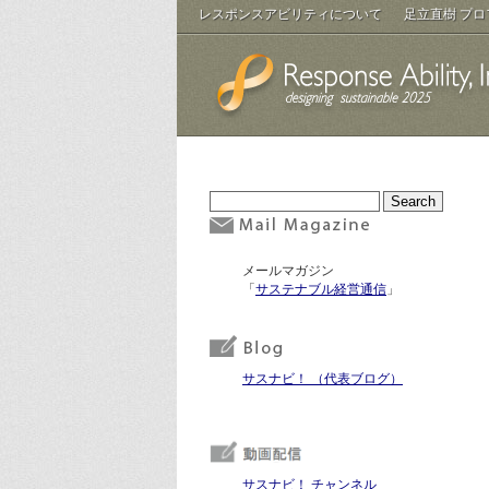
レスポンスアビリティについて
足立直樹 プ
メールマガジン
「
サステナブル経営通信
」
サスナビ！ （代表ブログ）
サスナビ！ チャンネル