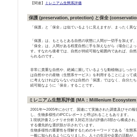
【関連】
ミレニアム生態系評価
保護 (preservation, protection) と保全 (conservatio
「保護」と「保全」は似ているように見えますが、まったく異な
「保護」は、もともとある自然の状態に人間が一切手を加えず、
「保全」は、人間がある程度自然に手を加えながら（場合によっ
す。すなわち後者では、自然が持続可能な範囲内であれば、自然
られるのです。
非常に貴重な自然や、絶滅に瀕しているような動植物はしっかり
は自然やその産物（生態系サービス）を利用することによって成
に考えなければならないのは自然の「保護」ではなく、自分たち
続可能なように「保全」することです。
ミレニアム生態系評価 (MA：Milllenium Ecosystem A
2001年〜2005年にかけて、国連にて実施された調査及びその報
し、生物多様性のIPCCレポートと呼ばれることもあります。
1.現状評価 2,シナリオ分析 3,対応方法の評価の3部から構成
する優先的な選択肢が示されています。
生物多様性の重要性を理解するためのキーワードである「生態系
一般に知られるようになりました。人々の生活や企業の活動が、