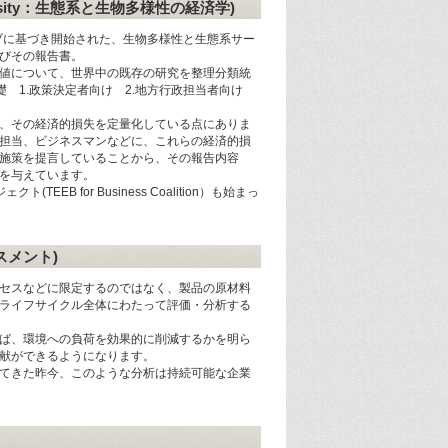
iodiversity：生態系と生物多様性の経済学)
ブに基づき開始された、生物多様性と生態系サー
びその報告書。
値について、世界中の既存の研究を整理分類統
礎 1.政策決定者向け 2.地方行政担当者向け
。
、その経済的損失を定量化している点にありま
担当、ビジネスマンなどに、これらの経済的損
施策を提言していることから、その報告内容
を与えています。
B for Business Coalition）も始まっ
セスメント)
セスなどに限定するのではなく、製品の原材料
ライフサイクル全体にわたって評価・分析する
ば、環境への負荷を効果的に削減するかを明ら
献ができるようになります。
てきた昨今、このような分析は持続可能な企業