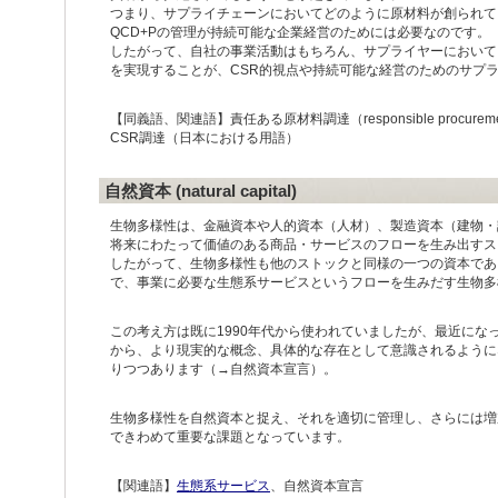
つまり、サプライチェーンにおいてどのように原材料が創られている
QCD+Pの管理が持続可能な企業経営のためには必要なのです。
したがって、自社の事業活動はもちろん、サプライヤーにおいて
を実現することが、CSR的視点や持続可能な経営のためのサプ
【同義語、関連語】責任ある原材料調達（responsible procurement
CSR調達（日本における用語）
自然資本 (natural capital)
生物多様性は、金融資本や人的資本（人材）、製造資本（建物・
将来にわたって価値のある商品・サービスのフローを生み出すス
したがって、生物多様性も他のストックと同様の一つの資本であ
で、事業に必要な生態系サービスというフローを生みだす生物多
この考え方は既に1990年代から使われていましたが、最近にな
から、より現実的な概念、具体的な存在として意識されるように
りつつあります（→自然資本宣言）。
生物多様性を自然資本と捉え、それを適切に管理し、さらには増
できわめて重要な課題となっています。
【関連語】
生態系サービス
、自然資本宣言