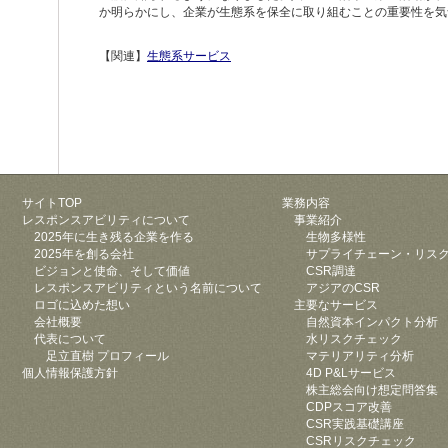
か明らかにし、企業が生態系を保全に取り組むことの重要性を気
【関連】
生態系サービス
サイトTOP
業務内容
レスポンスアビリティについて
事業紹介
2025年に生き残る企業を作る
生物多様性
2025年を創る会社
サプライチェーン・リス
ビジョンと使命、そして価値
CSR調達
レスポンスアビリティという名前について
アジアのCSR
ロゴに込めた想い
主要なサービス
会社概要
自然資本インパクト分析
代表について
水リスクチェック
足立直樹 プロフィール
マテリアリティ分析
個人情報保護方針
4D P&Lサービス
株主総会向け想定問答集
CDPスコア改善
CSR実践基礎講座
CSRリスクチェック