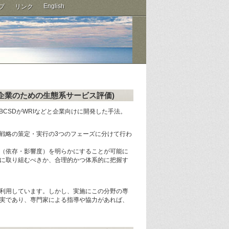
English
プ
リンク
 Review：企業のための生態系サービス評価)
CSDがWRIなどと企業向けに開発した手法。
3,戦略の策定・実行の3つのフェーズに分けて行わ
（依存・影響度）を明らかにすることが可能に
に取り組むべきか、合理的かつ体系的に把握す
利用しています。しかし、実施にこの分野の専
実であり、専門家による指導や協力があれば、