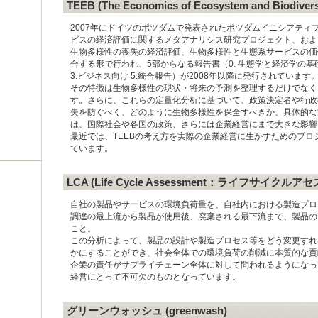
TEEB (The Economics of Ecosystem and B
2007年にドイツのポツダムで発表されたポツダムイニシアティ
ビスの経済評価に関するメタアナリシス研究プロジェクト、およ
生物多様性の喪失の経済評価、生物多様性と生態系サービスの価
合する形で行われ、5部からなる報告書（0. 生態学と経済学の基
3.ビジネス向け 5.統合報告）が2008年以降に発行されています
その特徴は生物多様性の現状・将来の予測を整理するだけでなく
す。さらに、これらの定量化分析に基づいて、政策決定者や行政
失を防ぐべく、どのように生物多様性を保全すべきか、具体的な
は、国際社会や各国の政策、さらには企業経営にまで大きな影響
最近では、TEEBの考え方を実際の企業経営に生かすためのプロジェクト(TEE
ています。
LCA (Life Cycle Assessment：ライフサイクルア
自社の製品やサービスの環境負荷量を、自社内における製造プロ
調達の最上流から製品が使用後、廃棄される最下流まで、製品の
こと。
この分析によって、製品の設計や製造プロセス等をどう変更すれ
かにすることができ、社会全体での環境負荷の削減に本質的な貢
企業の責任がサプライチェーン全体に対して問われるようになっ
経営にとって不可欠のものとなっています。
グリーンウォッシュ (greenwash)