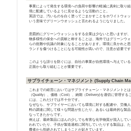
事業によって発生する環境への負荷や影響の軽減に真剣に取り組
境に配慮しているように見せるような活動のこと。
英語では、汚いものを白く塗ってごまかすことをホワイトウォッ
いう意味でグリーンウオッシュと言われるようになりました。
意図的にグリーンウォッシュをする企業は少ないと思いますが、
物多様性の保全への貢献と称することは、海外ではグリーンウォ
らの批難や抗議の対象になることがあります。環境に良かれと思
ランドを傷つけることになる可能性が高いので、注意が必要です
このような誹りを防ぐには、自社の事業が自然環境へ与えている
正面から取り組むことが重要です。
サプライチェーン・マネジメント (Supply Chain Man
これまでの経営においてはサプライチェーン・マネジメントとは
（Quality）、価格（Cost）、納期（Delivery)を適切に
には、これだけでは不十分です。
なぜなら、サプライヤーにおいても環境に対する配慮や、労働人
料の調達に関して様々な問題が生じたり、あるいは最終的な製品
なってきたからです。
例えば、最終製品にほんの少しでも有害な化学物質が混入してい
われていたり、子供が製造過程に関与していたりする製品は、た
費者から拒絶されてしまうことが起きています。