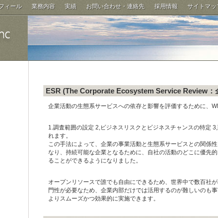
ロフィール
業務内容
実績
お問い合わせ・連絡先
採用情報
サイトマッ
ESR (The Corporate Ecosystem Service
企業活動の生態系サービスへの依存と影響を評価するために、WB
1.調査範囲の設定 2,ビジネスリスクとビジネスチャンスの特定 
れます。
この手法によって、企業の事業活動と生態系サービスとの関係性
なり、持続可能な企業となるために、自社の活動のどこに優先的
ることができるようになりました。
オープンリソースで誰でも自由にできるため、世界中で数百社が
門性が必要なため、企業内部だけでは活用するのが難しいのも事
よりスムーズかつ効果的に実施できます。